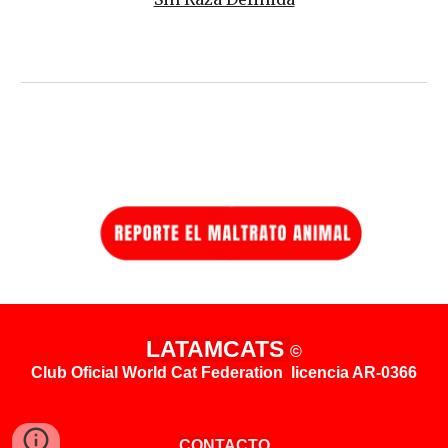
LATAMCATS
©
Club Oficial World Cat Federation licencia AR-0366
CONTACTO