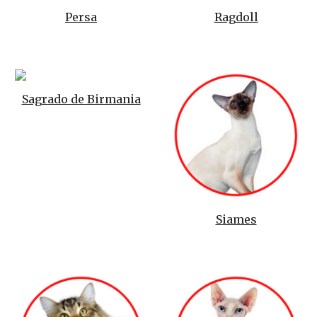
Persa
Ragdoll
Sagrado de Birmania
S
iames